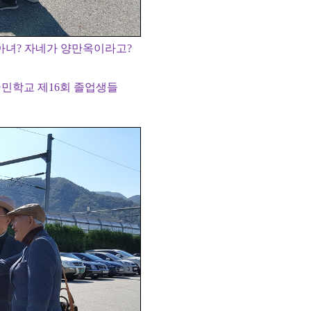
아녀? 자네가 양만옥이라고?
사국민학교 제16회 졸업생들