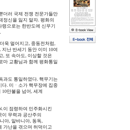
뿐더러 국제 전쟁 전문가들만
제정신을 잃지 말자. 평화의
 타령으로는 한반도에 신무기
.
더욱 멀어지고, 중동전처럼,
지난 반세기 동안 이미 10여
고, 또 속아도, 이상할 것은
 로마 교황님과 함께 평화통일
독과도 통일하였다. 핵무기는
이다. 미ㆍ소가 핵무장에 집중
10만불을 넘어, 세계
U.N.이 점령하여 민주화시킨
중국이 무력과 공산주의
니아, 알바니아, 동독,
게 가난을 겪으며 허덕이고