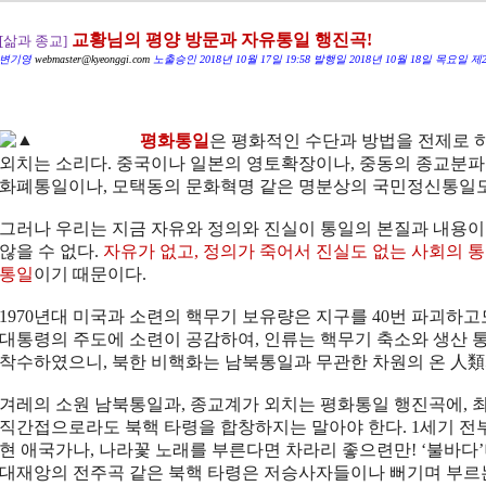
교황님의 평양 방문과 자유통일 행진곡!
[삶과 종교]
변기영
webmaster@kyeonggi.com
노출승인 2018년 10월 17일 19:58 발행일 2018년 10월 18일 목요일
제2
평화통일
은 평화적인 수단과 방법을 전제로 
외치는 소리다. 중국이나 일본의 영토확장이나, 중동의 종교분파
화폐통일이나, 모택동의 문화혁명 같은 명분상의 국민정신통일도
그러나 우리는 지금 자유와 정의와 진실이 통일의 본질과 내용이 되
않을 수 없다.
자유가 없고, 정의가 죽어서 진실도 없는 사회의 
통일
이기 때문이다.
1970년대 미국과 소련의 핵무기 보유량은 지구를 40번 파괴하고
대통령의 주도에 소련이 공감하여, 인류는 핵무기 축소와 생산 통
착수하였으니, 북한 비핵화는 남북통일과 무관한 차원의 온 人類
겨레의 소원 남북통일과, 종교계가 외치는 평화통일 행진곡에,
직간접으로라도 북핵 타령을 합창하지는 말아야 한다. 1세기 전
현 애국가나, 나라꽃 노래를 부른다면 차라리 좋으련만! ‘불바다’
대재앙의 전주곡 같은 북핵 타령은 저승사자들이나 뻐기며 부르