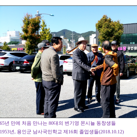
65년 만에 처음 만나는 80대의 변기영 몬시뇰 동창생들
1953년, 용인군 남사국민학교 제16회 졸업생들(2018.10.12)