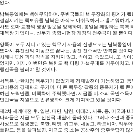
없다.
남북통일에는 백해무익하며, 주변국들의 핵 무장화의 핑계가 될
결집시키는 핵보유를 남북은 아직도 아쉬워하거나 흥겨워하며, 
사도 로마 교황의 평양 방문을 방해하며, 통일을 훼방하는 북핵
대목장 개업이나, 신무기 종합시험장 개장의 전주곡이 될 뿐이다
양쪽이 모두 지니고 있는 핵무기 사용의 전쟁으로는 남북통일이 
또다시 휴전선의 이동으로 끝나는, 종전 전주곡만 반복할 것이다. 
차례나 U.N.과의 약속을 지키지 않고, 속이고, 속았으니, 또 속이
없지만, 이제, 이번만은 북한도 핵 타령 가설무대를 거두어치고,
행진곡을 불러야 할 것이다.
서독은 남한처럼 핵무기가 없었기에 경제발전이 가능하였고, 동
고비용의 경제파괴 무기며, 더 큰 핵무장 갈증의 증폭제가 될 뿐
하던 노력만큼, 비핵화에 주력했다면, 지금쯤 미.소의 국민소득이 
빈민국들 지원으로 인류평화에 크게 기여하고 있을 것이다.
제2차 세계대전 후, 일본, 대만, 남한, 이태리, 서독, 등, 미국과 
나라들은 지금 모두 선진국 대열에 올라 있다. 그러나 소련과 
사상으로 점령했던 북한, 티벳, 위그루, 내몽고, 라트비아, 리투아
폴란드, 등을 살펴보면, 지금도 중.소는 공산주의 종주국답지 않