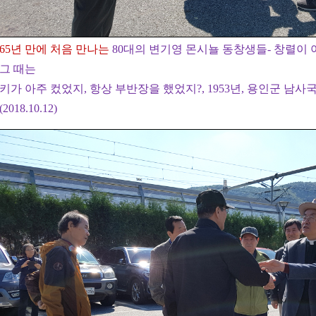
65년 만에 처음 만나는
80대의 변기영 몬시뇰 동창생들- 창렬이 
그 때는
키가 아주 컸었지, 항상 부반장을 했었지?,
1953년, 용인군 남
(2018.10.12)