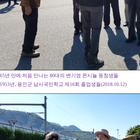
65년 만에 처음 만나는 80대의 변기영 몬시뇰 동창생들
1953년, 용인군 남사국민학교 제16회 졸업생들(2018.10.12)