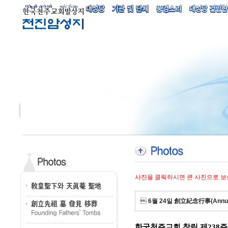
사진을 클릭하시면 큰 사진으로 보

6월 24일 創立紀念行事(Annual
한국천주교회 창립 제238주년(17