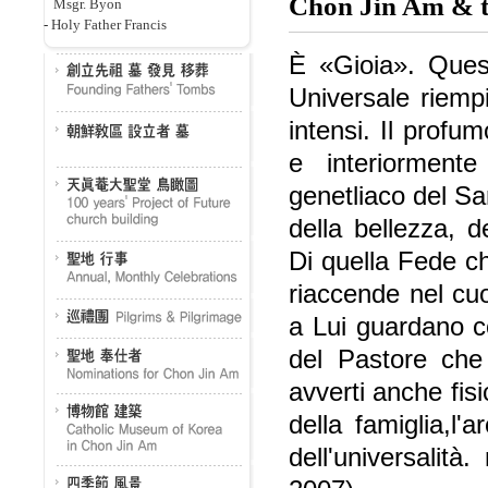
Chon Jin Am & th
Msgr. Byon
-
Holy Father Francis
È «Gioia». Quest
Universale riempi
intensi. Il profu
e interiormente
genetliaco del Sa
della bellezza, 
Di quella Fede ch
riaccende nel cuor
a Lui guardano co
del Pastore che
avverti anche fis
della famiglia,l'
dell'universalit