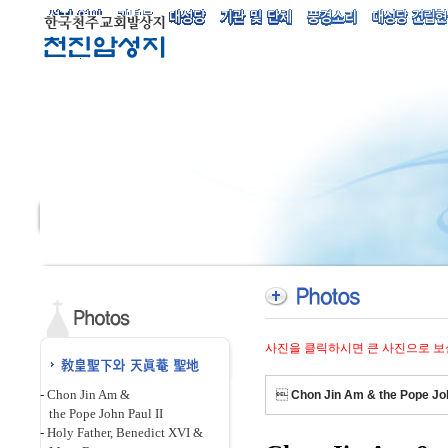
사진을 클릭하시면 큰 사진으로 보
-
Chon Jin Am &

Chon Jin Am & the Pope Joh
the Pope John Paul II
-
Holy Father, Benedict XVI &