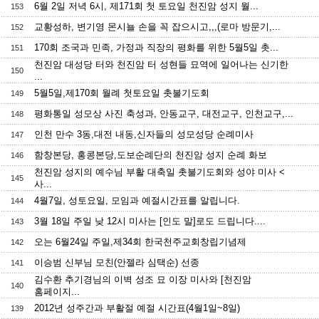
6월 2일 저녁 6시, 제171회 첫 토요일 천진암 성지 월...
153
교황성하, 변기영 몬시뇰 손을 꼭 잡으시고,,,(로마 방문기,...
152
170회 조국과 민족, 가정과 직장의 평화를 위한 5월5일 촛...
151
천진암 대성당 터와 천진암 터 성현들 묘역에 일어나는 신기한
150
...
5월5일,제170회 월례 첫토요일 촛불기도회
149
평화통일 성모상 사진 축성과, 안동교구, 대전교구, 인천교구,...
148
인천 만수 3동,대전 내동,신자들의 성모성당 순례미사
147
함창본당, 홍콩본당,도보순례단의 천진암 성지 순례 화보
146
천진암 성지의 예수님 부활 대축일 촛불기도회와 성야 미사 <
145
사...
4월7일, 성토요일, 모임과 예절시간표를 알립니다.
144
3월 18일 주일 낮 12시 미사는 [인도 말]로도 드립니다....
143
오는 6월24일 주일,제34회 한국천주교회창립기념제
142
이승범 신부님 모친(안젤라 심택순) 선종
141
김수환 추기경님의 이벽 성조 묘 이장 미사와 [천진암
140
홈페이지...
2012년 성주간과 부활절 예절 시간표(4월1일~8일)
139